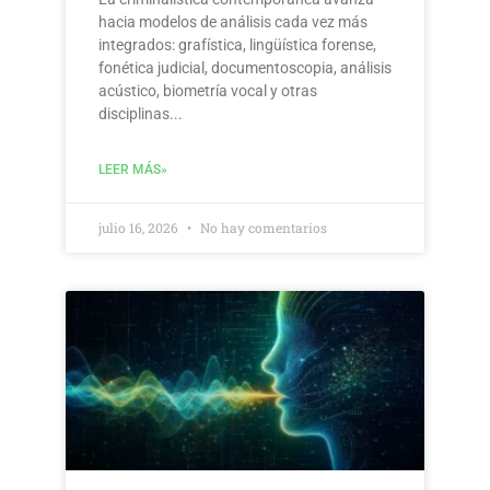
hacia modelos de análisis cada vez más
integrados: grafística, lingüística forense,
fonética judicial, documentoscopia, análisis
acústico, biometría vocal y otras
disciplinas
LEER MÁS»
julio 16, 2026
No hay comentarios