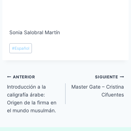
Sonia Salobral Martín
Etiquetas
#
Español
de
la
entrada:
Navegación
ANTERIOR
SIGUIENTE
Introducción a la
Master Gate – Cristina
de
caligrafía árabe:
Cifuentes
entradas
Origen de la firma en
el mundo musulmán.