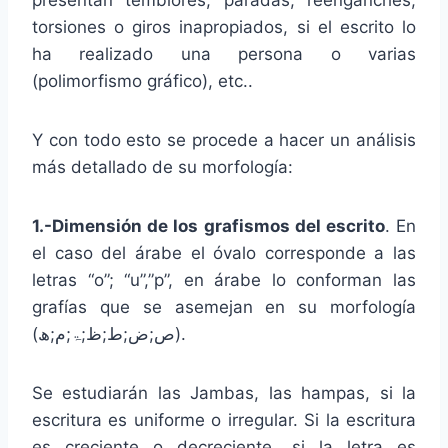
presentan temblores, paradas, reenganches,
torsiones o giros inapropiados, si el escrito lo
ha realizado una persona o varias
(polimorfismo gráfico), etc..
Y con todo esto se procede a hacer un análisis
más detallado de su morfología:
1.-Dimensión de los grafismos del escrito
. En
el caso del árabe el óvalo corresponde a las
letras “o”; “u”,”p”, en árabe lo conforman las
grafías que se asemejan en su morfología
(ص;ض;ط;ظ;ۃ;م;ھ).
Se estudiarán las Jambas, las hampas, si la
escritura es uniforme o irregular. Si la escritura
es creciente o decreciente, si la letra es