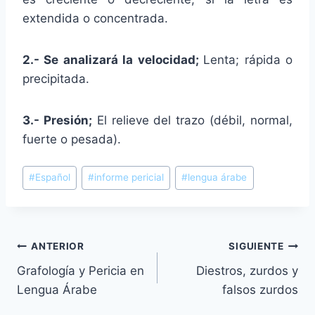
extendida o concentrada.
2.- Se analizará la velocidad;
Lenta; rápida o
precipitada.
3.- Presión;
El relieve del trazo (débil, normal,
fuerte o pesada).
Etiquetas
#
Español
#
informe pericial
#
lengua árabe
de
la
entrada:
Navegación
ANTERIOR
SIGUIENTE
Grafología y Pericia en
Diestros, zurdos y
de
Lengua Árabe
falsos zurdos
entradas